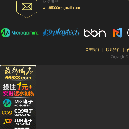
联系邮箱
Kg****
wns60555@gmail.com
Ying**1
-
Hg****
Qq****
tu****5
Lhs****
关于我们
|
联系我们
|
Hyl****
Copyrigh
Kg****
Gda***
Wo***5
Qq****
Wa***l
Li****2
Qq****
Hg****
T94***