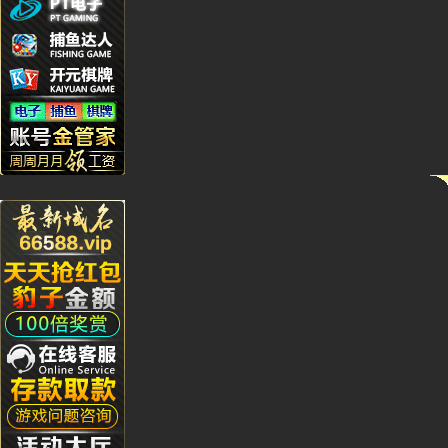
Yu***9
Kj****5
Bb***4
Gs***4
Yh****
Kg****
Ying**1
Hg****
Qq****
tu****5
Lhs****
Hyl****
Kg****
Gda***
Wo***5
Qq****