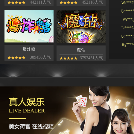
442111人气
452116人气
Qq****
Wa***l
Li****2
Qq****
Hg****
T94***
爆炸糖
魔钻
Yu***9
389456人气
3792451人气
Kj****5
Bb***4
Gs***4
Yh****
Kg****
Ying**1
Hg****
Qq****
tu****5