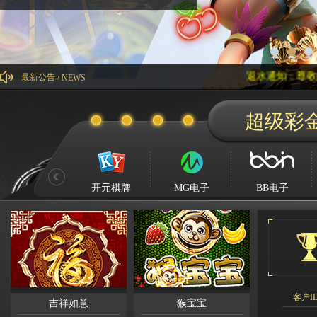
返水通知：尊敬的威尼斯人会员
最新公告 /
NEWS
超级彩
Kg****
Ying**1
Hg****
Qq****
开元棋牌
MG电子
BB电子
tu****5
Lhs****
Hyl****
Kg****
Gda***
客户I
吉祥如意
猴宝宝
Wo***5