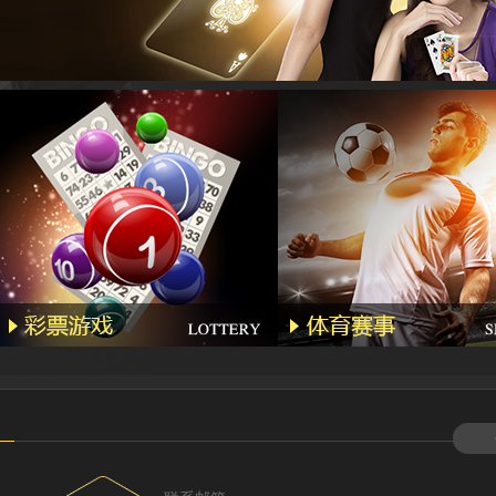
Lhs****
Hyl****
Kg****
Gda***
Wo***5
Qq****
Wa***l
Li****2
Qq****
Hg****
T94***
Yu***9
Kj****5
Bb***4
Gs***4
Yh****