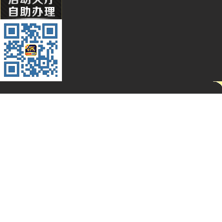
Wa***l
Li****2
Qq****
Hg****
T94***
Yu***9
Kj****5
Bb***4
Gs***4
Yh****