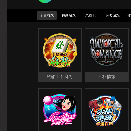
全部游戏
最新游戏
老虎机
经典游戏
棋
转轴上有麻将
不朽情缘